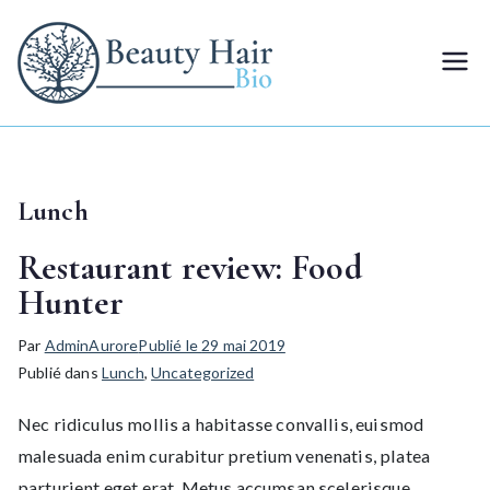
Aller
au
Beauty
La coiffure végétale à
contenu
domicile
Hair Bio
Lunch
Restaurant review: Food
Hunter
Par
AdminAurore
Publié le
29 mai 2019
Publié dans
Lunch
,
Uncategorized
Nec ridiculus mollis a habitasse convallis, euismod
malesuada enim curabitur pretium venenatis, platea
parturient eget erat. Metus accumsan scelerisque